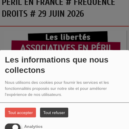
PÉRIL EN FRANCE # FRÉQUENCE
DROITS # 29 JUIN 2026
Les informations que nous
collectons
Nous utilisons des cookies pour fournir les services et les
fonctionnalités proposés sur notre site et pour améliorer
l'expérience de nos utilisateurs.
Les libertés associatives en péril en France
Tout accepter
Tout refuser
Dans le cadre de notre semaine spéciale, Fréquence Droits lance un véritable
Analytics
cri d'alarme :