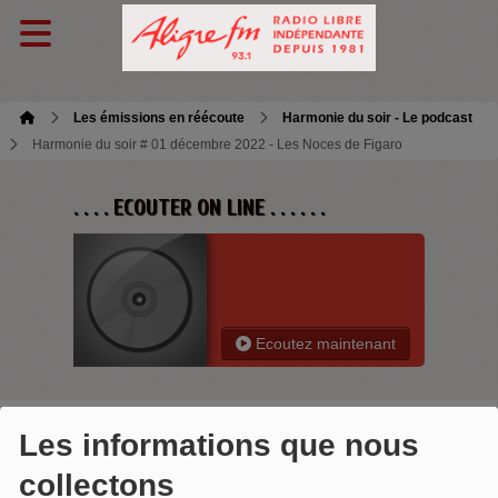
Les émissions en réécoute
Harmonie du soir - Le podcast
Harmonie du soir # 01 décembre 2022 - Les Noces de Figaro
. . . . ECOUTER ON LINE . . . . . .
Ecoutez maintenant
Les informations que nous
HARMONIE DU SOIR # 01
collectons