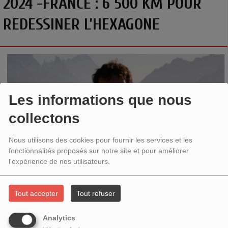
2024 -FRANCE : 6 500 KM POUR
REDESSINER L’HEXAGONE
Les informations que nous
collectons
Nous utilisons des cookies pour fournir les services et les
fonctionnalités proposés sur notre site et pour améliorer
l'expérience de nos utilisateurs.
France : 6 500 km pour redessiner l’hexagone
Tout accepter
Tout refuser
Parcourir la 
France
 et découvrir ce qu’elle propose. 
Lucas
 a 
Analytics
embarqué pour un périple à travers la 
France
. Des montagnes 