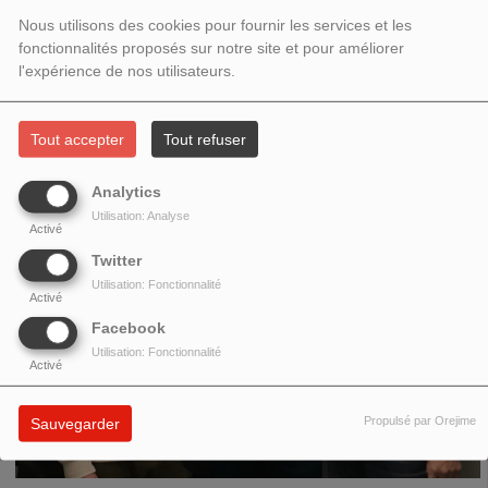
MARTIN-CHARRIÈRE & EDWARD
Nous utilisons des cookies pour fournir les services et les
PERRAUD
fonctionnalités proposés sur notre site et pour améliorer
l'expérience de nos utilisateurs.
Tout accepter
Tout refuser
Analytics
Utilisation: Analyse
Activé
Twitter
Utilisation: Fonctionnalité
Activé
Facebook
Utilisation: Fonctionnalité
Activé
Propulsé par Orejime
Sauvegarder