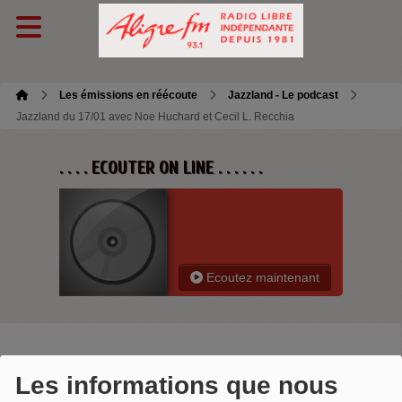
Les émissions en réécoute
Jazzland - Le podcast
Jazzland du 17/01 avec Noe Huchard et Cecil L. Recchia
. . . . ECOUTER ON LINE . . . . . .
Ecoutez maintenant
JAZZLAND DU 17/01 AVEC NOE
Les informations que nous