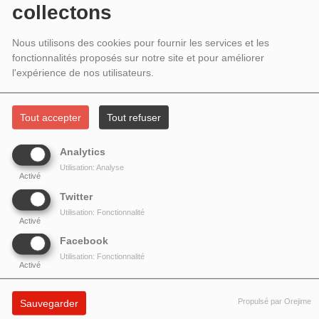
HUCHARD ET CECIL L. RECCHIA
collectons
Nous utilisons des cookies pour fournir les services et les
fonctionnalités proposés sur notre site et pour améliorer
l'expérience de nos utilisateurs.
Tout accepter
Tout refuser
Analytics
Utilisation: Analyse
Activé
Twitter
Utilisation: Fonctionnalité
Activé
Facebook
Utilisation: Fonctionnalité
Activé
Propulsé par Orejime
Sauvegarder