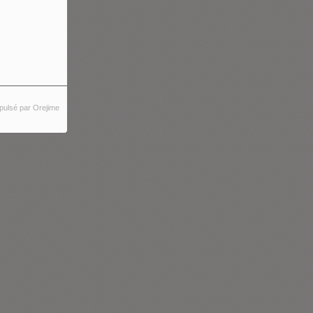
pulsé par Orejime