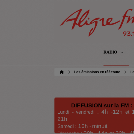
RADIO
Les émissions en réécoute
La
DIFFUSION sur la FM :
: 4h -12h
Lundi - vendredi
et
21h
: 16h
minuit
Samedi
-
: 00h -
14h et 22h
4
Dimanche
-