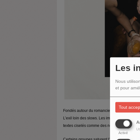
Les i
Nous utiliso
et pour amél
Tout accep
Fondés autour du romancier
Jean-Pierre Mo
L’exil loin des slows. Les improvisations de 
A
textes ciselés comme des nouvelles.
Ut
Activé
Certains groupes saturent l’espace, d’autres