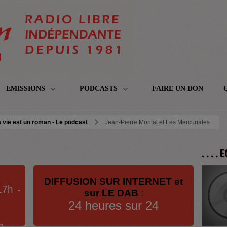
EMISSIONS
PODCASTS
FAIRE UN DON
 vie est un roman - Le podcast
Jean-Pierre Montal et Les Mercuriales
. . . .
DIFFUSION SUR INTERNET et
17h
-
sur LE DAB
:
24 heures sur 24
h