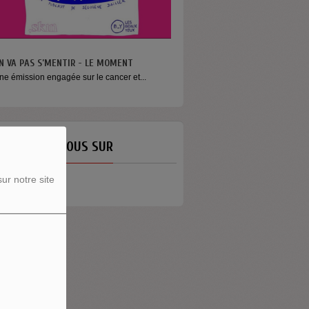
N VA PAS S’MENTIR - LE MOMENT
ne émission engagée sur le cancer et...
ETROUVEZ-NOUS SUR
ur notre site