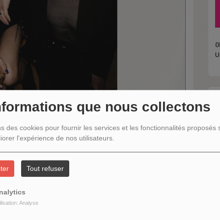
O
U
R
nformations que nous collectons
ns des cookies pour fournir les services et les fonctionnalités proposés s
iorer l'expérience de nos utilisateurs.
ter
Tout refuser
ntal
, Les Mercuriales sortent, le 29 mai, leur deuxième album, intitulé
leur premier disque y côtoient une veine plus mélodique, portant des
nalytics
ilisation: Analyse
 se dissolvent pour réapparaître sous un nouveau visage. Les