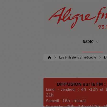
RADIO
Les émissions en réécoute
L'
DIFFUSION sur la FM :
: 4h -12h
Lundi - vendredi
et
21h
: 16h
minuit
Samedi
-
: 00h -
14h et 22h
4
Dimanche
-