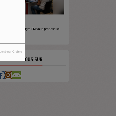
ORS LES MURS
icros baladeurs Aligre FM vous propose ici
'écouter des...
pulsé par Orejime
ETROUVEZ-NOUS SUR