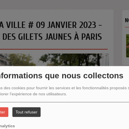
N
A VILLE # 09 JANVIER 2023 -
 DES GILETS JAUNES À PARIS
nformations que nous collectons
N
ns des cookies pour fournir les services et les fonctionnalités proposés s
iorer l'expérience de nos utilisateurs.
ter
Tout refuser
nalytics