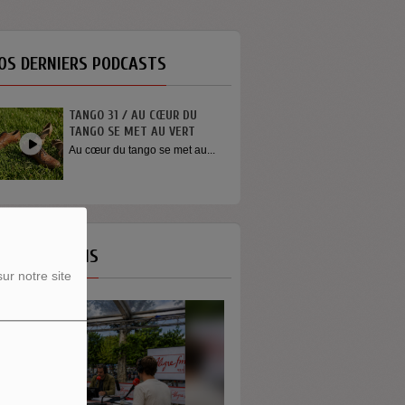
OS DERNIERS PODCASTS
TANGO 31 / AU CŒUR DU
TANGO SE MET AU VERT
Au cœur du tango se met au...
OS ÉMISSIONS
ur notre site