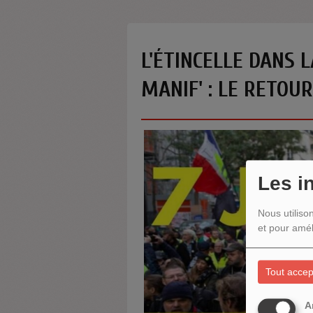
L'ÉTINCELLE DANS L
MANIF' : LE RETOUR
Les i
Nous utiliso
et pour amél
Tout accep
A