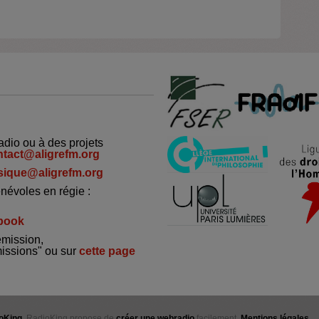
adio ou à des projets
ntact@aligrefm.org
ique@aligrefm.org
névoles en régie :
book
émission,
missions" ou sur
cette page
oKing
. RadioKing propose de
créer une webradio
facilement.
Mentions légales