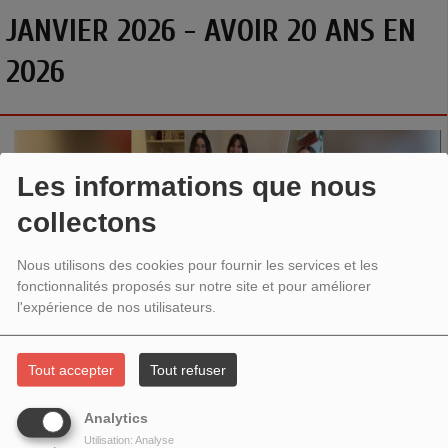
JANVIER 2026 - AVOIR 20 ANS EN
2026
Les informations que nous
collectons
Nous utilisons des cookies pour fournir les services et les
fonctionnalités proposés sur notre site et pour améliorer
l'expérience de nos utilisateurs.
Tout accepter
Tout refuser
L'ÉTINCELLE DANS LA VILLE # 73 - SPÉCIALE SEMAINE
THÉMATIQUE SUR "AVOIR 20 ANS EN 2026"
Analytics
Utilisation: Analyse