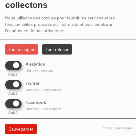
JUIN 2025 - L'ÉTINCELLE DANS LA
collectons
VILLE À LA LAITERIE LA CHAPELLE
Nous utilisons des cookies pour fournir les services et les
fonctionnalités proposés sur notre site et pour améliorer
l'expérience de nos utilisateurs.
Tout accepter
Tout refuser
Analytics
Utilisation: Analyse
Activé
Twitter
Utilisation: Fonctionnalité
Activé
L'ÉTINCELLE DANS LA VILLE # 16 JUIN 2025 -
Facebook
L'ÉTINCELLE DANS LA VILLE À LA LAITERIE LA
Utilisation: Fonctionnalité
Activé
CHAPELLE
Propulsé par Orejime
Sauvegarder
Qui l’eût cru, Paris produit ses propres fromages comme dans l’ancien temps !