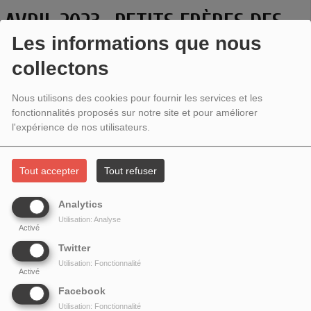
AVRIL 2023- PETITS FRÈRES DES
Les informations que nous
PAUVRES
collectons
Nous utilisons des cookies pour fournir les services et les
fonctionnalités proposés sur notre site et pour améliorer
l'expérience de nos utilisateurs.
Tout accepter
Tout refuser
Analytics
Utilisation: Analyse
Activé
Twitter
L'ÉTINCELLE DANS LA VILLE # 27 - PETITS FRÈRES DES
Utilisation: Fonctionnalité
PAUVRES
Activé
Facebook
Au micro de l'étincelle une rencontre lors d'un accueil en
Utilisation: Fonctionnalité