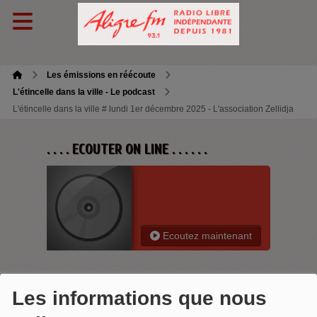
Les émissions en réécoute
L'étincelle dans la ville - Le podcast
L'étincelle dans la ville # lundi 1er décembre 2025 - L'association Zellidja
. . . . ECOUTER ON LINE . . . . . .
Ecoutez maintenant
Les informations que nous
L'ÉTINCELLE DANS LA VILLE #