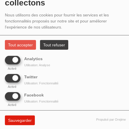
collectons
LUNDI 1ER DÉCEMBRE 2025 -
Nous utilisons des cookies pour fournir les services et les
L'ASSOCIATION ZELLIDJA
fonctionnalités proposés sur notre site et pour améliorer
l'expérience de nos utilisateurs.
Tout accepter
Tout refuser
Analytics
Utilisation: Analyse
Activé
Twitter
Utilisation: Fonctionnalité
Activé
Facebook
Utilisation: Fonctionnalité
L'ÉTINCELLE DANS LA VILLE # 70 - L'ASSOCIATION
Activé
ZELLIDJA
Propulsé par Orejime
Sauvegarder
Marine Fabulet
chargée de communication,