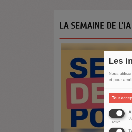
LA SEMAINE DE L'I
Les i
Nous utiliso
et pour amél
Tout accep
A
Ut
Activé
T