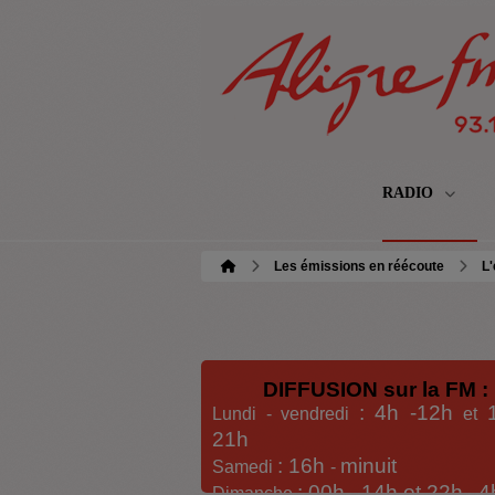
RADIO
Les émissions en réécoute
L'
DIFFUSION sur la FM :
: 4h -12h
Lundi - vendredi
et
21h
: 16h
minuit
Samedi
-
: 00h -
14h et 22h
4
Dimanche
-