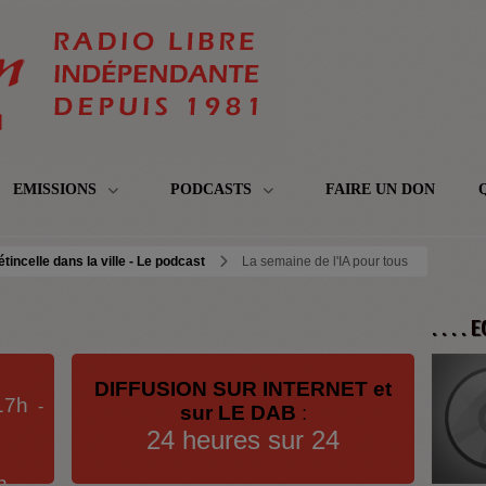
EMISSIONS
PODCASTS
FAIRE UN DON
étincelle dans la ville - Le podcast
La semaine de l'IA pour tous
. . . .
DIFFUSION SUR INTERNET et
17h
-
sur LE DAB
:
24 heures sur 24
h