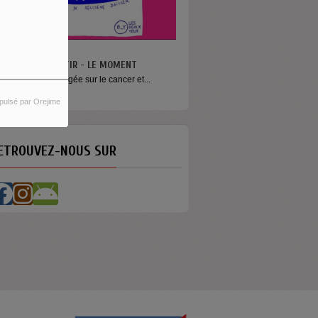
N VA PAS S’MENTIR - LE MOMENT
ne émission engagée sur le cancer et...
pulsé par Orejime
ETROUVEZ-NOUS SUR