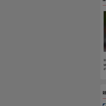
H
M
d
R