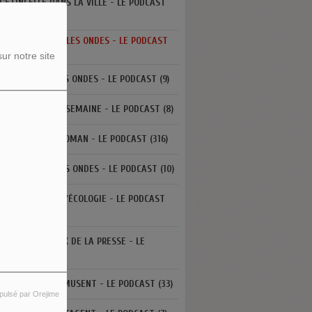
L'ÉTINCELLE DANS LA VILLE - LE PODCAST
3)
L'HISTOIRE SUR LES ONDES - LE PODCAST
ur notre site
LA FABRIQUE DES ONDES - LE PODCAST (9)
LA SCÈNE DE LA SEMAINE - LE PODCAST (8)
LA VIE EST UN ROMAN - LE PODCAST (316)
LA VIE RÊVÉE DES ONDES - LE PODCAST (10)
LES ARÈNES DE L'ÉCOLOGIE - LE PODCAST
6)
LES AUTRES VOIX DE LA PRESSE - LE
DCAST (0)
LES GRANDS S'AMUSENT - LE PODCAST (33)
pulsé par Orejime