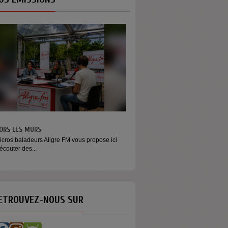
ORS LES MURS
MONEY - LE MOMENT
icros baladeurs Aligre FM vous propose ici
Raconter l’argent autrement Money
'écouter des...
émission...
ETROUVEZ-NOUS SUR