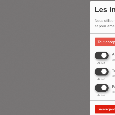
Les i
Nous utiliso
et pour amél
Tout accep
A
Ut
Activé
T
Ut
Activé
F
Ut
Activé
Sauvegard