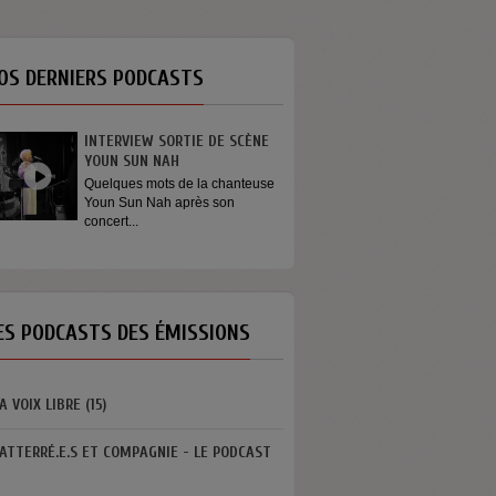
OS DERNIERS PODCASTS
INTERVIEW SORTIE DE SCÈNE
GÉNÉRATION ENG
YOUN SUN NAH
On dit que les jeu
s’engagent plus. Et s
Quelques mots de la chanteuse
Youn Sun Nah après son
concert...
ES PODCASTS DES ÉMISSIONS
A VOIX LIBRE (15)
ATTERRÉ.E.S ET COMPAGNIE - LE PODCAST