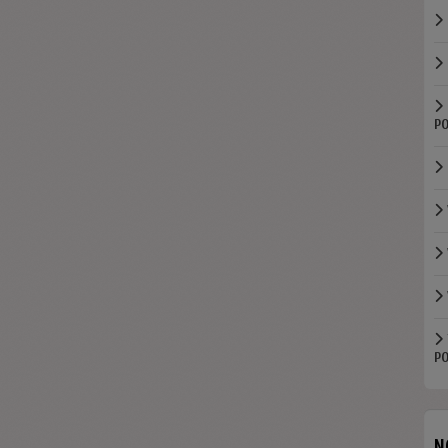
PO
PO
N