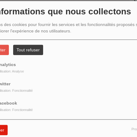
(8
nformations que nous collectons
(2)
ns des cookies pour fournir les services et les fonctionnalités proposés s
iorer l'expérience de nos utilisateurs.
ter
Tout refuser
nalytics
ilisation: Analyse
witter
ilisation: Fonctionnalité
(5
acebook
ilisation: Fonctionnalité
PO
Pro
er