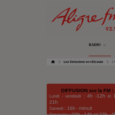
RADIO
Les émissions en réécoute
L'
DIFFUSION sur la FM :
: 4h -12h
Lundi - vendredi
et
21h
: 16h
minuit
Samedi
-
: 00h -
14h et 22h
4
Dimanche
-