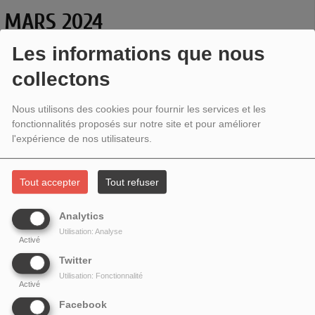
MARS 2024
Les informations que nous
collectons
Nous utilisons des cookies pour fournir les services et les
fonctionnalités proposés sur notre site et pour améliorer
l'expérience de nos utilisateurs.
Tout accepter
Tout refuser
Analytics
Utilisation: Analyse
Chaque semaine, Eric Dotter va voir pour vous des
Activé
spectacles vivants ; il fait un compte-rendu de son coup
Twitter
de cœur.
Utilisation: Fonctionnalité
Activé
Facebook
Il vous parle cette semaine du spectacle
Hedwig and the