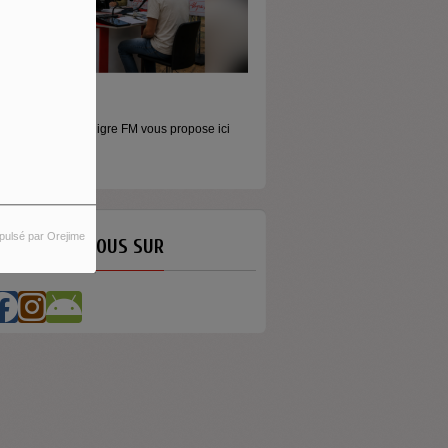
ORS LES MURS
icros baladeurs Aligre FM vous propose ici
'écouter des...
pulsé par Orejime
ETROUVEZ-NOUS SUR