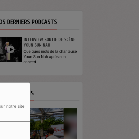
OS DERNIERS PODCASTS
INTERVIEW SORTIE DE SCÈNE
YOUN SUN NAH
Quelques mots de la chanteuse
Youn Sun Nah après son
concert...
OS ÉMISSIONS
ur notre site