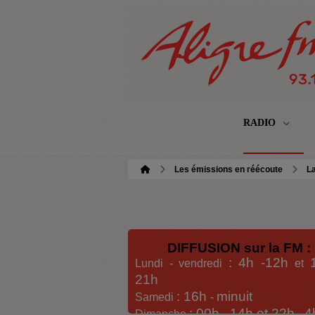
RADIO
Les émissions en réécoute
La
DIFFUSION sur la FM :
: 4h -12h
Lundi - vendredi
et
21h
: 16h
minuit
Samedi
-
: 00h -
14h et 22h
4
Dimanche
-