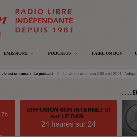
EMISSIONS
PODCASTS
FAIRE UN DON
 vie est un roman - Le podcast
La vie est un roman # 06 avril 2021 - Autopo
. . . .
DIFFUSION SUR INTERNET et
17h
-
sur LE DAB
:
24 heures sur 24
h