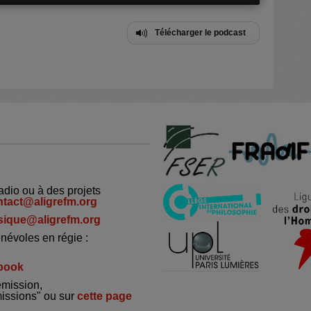
Télécharger le podcast
adio ou à des projets
ntact@aligrefm.org
ique@aligrefm.org
névoles en régie :
book
émission,
missions" ou sur
cette page