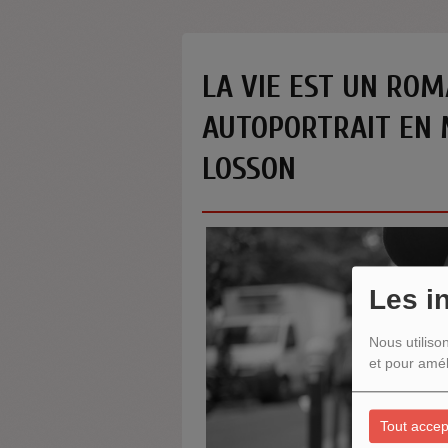
LA VIE EST UN ROM
AUTOPORTRAIT EN 
LOSSON
Les i
Nous utiliso
et pour amél
Tout accep