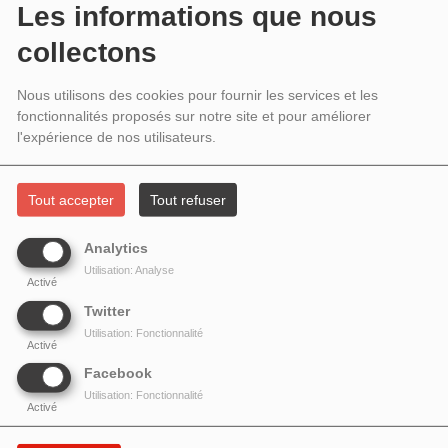
2021 - "HENRY DARGER. DANS LES
Les informations que nous
ROYAUMES DE L'IRRÉEL" DE XAVIER
collectons
MAUMÉJEAN.
Nous utilisons des cookies pour fournir les services et les
fonctionnalités proposés sur notre site et pour améliorer
l'expérience de nos utilisateurs.
Tout accepter
Tout refuser
Analytics
Utilisation: Analyse
Activé
Twitter
Utilisation: Fonctionnalité
Activé
Facebook
Henry Darger
de
Xavier Mauméjean
-
Aux forges de Vulcain
Utilisation: Fonctionnalité
Activé
Henry Darger naît en 1892 dans un quartier pauvre de Chicago. Il y meurt en
1973, après avoir mené une vie discrète, lourde de nombreux secrets. En