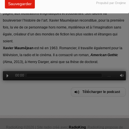
Propulsé par Orejime
Sauvegarder
vidant son appartement, on découvre ses romans comptant des milliers de
pages, aux illustrations énigmatiques et troublantes. Son œuvre va
bouleverser l’histoire de l’art. Xavier Mauméjean reconstitue, pour la première
fois, la vie de ce personnage hors norme, mystérieux et à l’imagination sans
égale, créateur d’un des mondes de fiction les plus vastes et étranges qui
soient.
Xavier Mauméjean
est né en 1963. Romancier, il travaille également pour la
télévision, la radio et le cinéma. Il a consacré un roman,
American Gothic
(Alma, 2013), à Henry Darger, ainsi que sa thèse de doctorat.
00:00
…
Télécharger le podcast
RadioKing ©2026 | Site radio créé avec
RadioKing
. RadioKing propose de