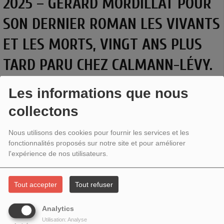
2025 – GÉRARD MORDILLAT POUR
SON DERNIER ROMAN LES VIVANTS
ET LES MORTS, VINGT ANS PLUS
TARD PARU CHEZ CALMANN-LÉVY.
Les informations que nous
collectons
Nous utilisons des cookies pour fournir les services et les
fonctionnalités proposés sur notre site et pour améliorer
l'expérience de nos utilisateurs.
Tout accepter
Tout refuser
Analytics
Utilisation: Analyse
Au programme de
La vie est un roman,
du mardi 20 mai de 11h à 12h :