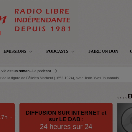
EMISSIONS
PODCASTS
FAIRE UN DON
 vie est un roman - Le podcast
ur de la figure de Félicien Marbeuf (1852-1924), avec Jean-Yves Jouannais .
. . . .
DIFFUSION SUR INTERNET et
17h
-
sur LE DAB
:
24 heures sur 24