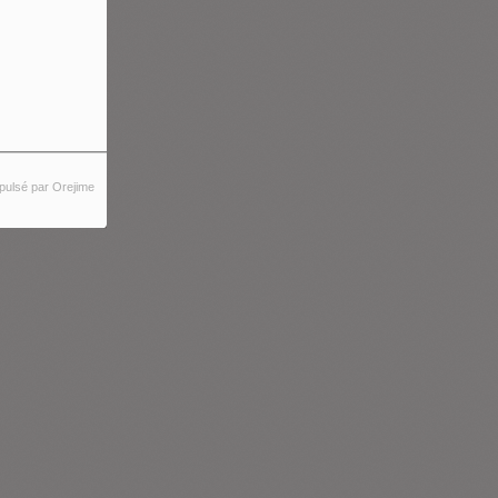
pulsé par Orejime