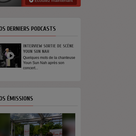
Ecoutez maintenant
OS DERNIERS PODCASTS
INTERVIEW SORTIE DE SCÈNE
GÉNÉRATION ENG
YOUN SUN NAH
On dit que les jeu
s’engagent plus. Et s
Quelques mots de la chanteuse
Youn Sun Nah après son
concert...
OS ÉMISSIONS