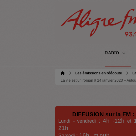
RADIO
Les émissions en réécoute
La
La vie est un roman # 24 janvier 2023 – Auto
DIFFUSION sur la FM :
: 4h -12h
Lundi - vendredi
et
21h
: 16h
minuit
Samedi
-