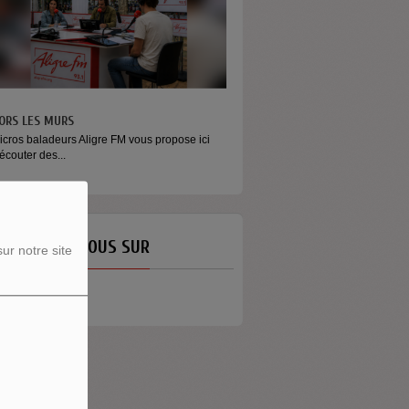
ORS LES MURS
MONEY - LE MOMENT
icros baladeurs Aligre FM vous propose ici
Raconter l’argent autrement Money
'écouter des...
émission...
ETROUVEZ-NOUS SUR
ur notre site