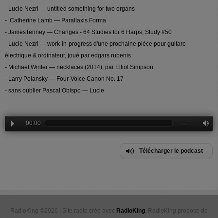
- Lucie Nezri — untitled something for two organs
- Catherine Lamb — Parallaxis Forma
- JamesTenney — Changes - 64 Studies for 6 Harps, Study #50
- Lucie Nezri — work-in-progress d'une prochaine pièce pour guitare
électrique & ordinateur, joué par edgars rubenis
- Michael Winter — necklaces (2014), par Elliot Simpson
- Larry Polansky — Four-Voice Canon No. 17
- sans oublier Pascal Obispo — Lucie
00:00
…
Télécharger le podcast
RadioKing ©2026 | Site radio créé avec
RadioKing
. RadioKing propose de