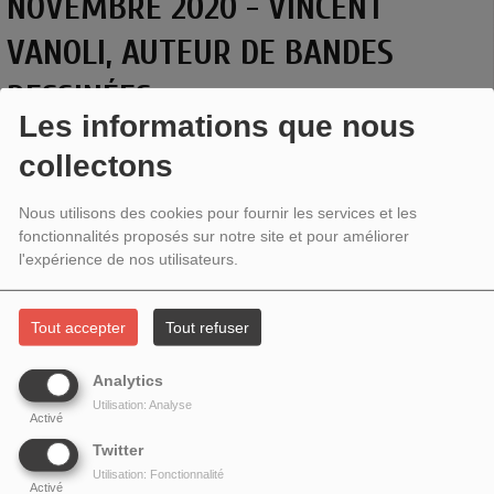
NOVEMBRE 2020 - VINCENT
VANOLI, AUTEUR DE BANDES
DESSINÉES
Les informations que nous
collectons
Nous utilisons des cookies pour fournir les services et les
fonctionnalités proposés sur notre site et pour améliorer
l'expérience de nos utilisateurs.
Tout accepter
Tout refuser
Analytics
Utilisation: Analyse
Vincent Vanoli
, auteur de bandes dessinées, nous parle de
Activé
l'un de ses derniers albums, d'une réédition et de son
Twitter
rapport avec les dessins et scénarios de bande dessinée.
Utilisation: Fonctionnalité
Activé