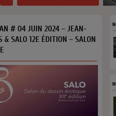
h
N
AN # 04 JUIN 2024 – JEAN-
 & SALO 12E ÉDITION – SALON
UE
N