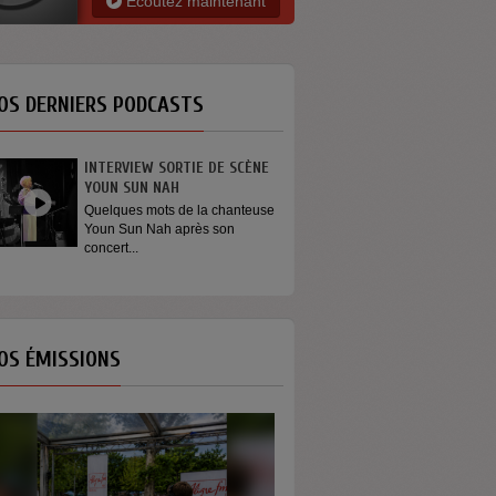
Ecoutez maintenant
OS DERNIERS PODCASTS
INTERVIEW SORTIE DE SCÈNE
GÉNÉRATION ENG
YOUN SUN NAH
On dit que les jeu
s’engagent plus. Et s
Quelques mots de la chanteuse
Youn Sun Nah après son
concert...
OS ÉMISSIONS