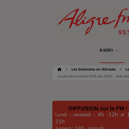
RADIO
Les émissions en réécoute
La
La vie est un roman # 04 juin 2024 – Jean-Ma
DIFFUSION sur la FM :
: 4h -12h
Lundi - vendredi
et
21h
: 16h
minuit
Samedi
-