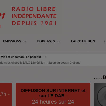
EMISSIONS
PODCASTS
FAIRE UN DON
 vie est un roman - Le podcast
rie Apostolidès & SALO 12e édition – Salon du dessin érotique
. . . .
DIFFUSION SUR INTERNET et
17h
-
sur LE DAB
:
24 heures sur 24