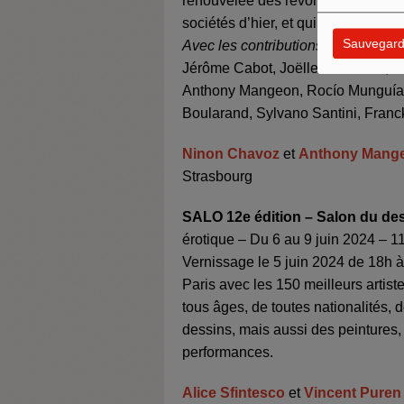
renouvelée des révolutions morales 
sociétés d’hier, et qui forgeront ce
Sauvegard
Avec les contributions de :
Jean-Mar
Jérôme Cabot, Joëlle Chambon, Nin
Anthony Mangeon, Rocío Munguía A
Boularand, Sylvano Santini, Franc
Ninon Chavoz
et
Anthony Mang
Strasbourg
SALO 12e édition – Salon du des
érotique – Du 6 au 9 juin 2024 – 
Vernissage le 5 juin 2024 de 18h à
Paris avec les 150 meilleurs artist
tous âges, de toutes nationalités, 
dessins, mais aussi des peintures,
performances.
Alice Sfintesco
et
Vincent Puren