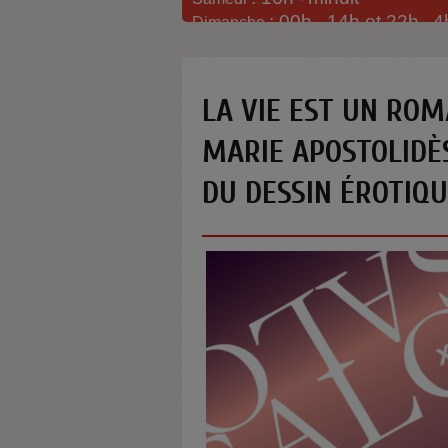
: 00h -
14h et 22h
4
Dimanche
-
LA VIE EST UN ROM
MARIE APOSTOLIDÈS
DU DESSIN ÉROTIQ