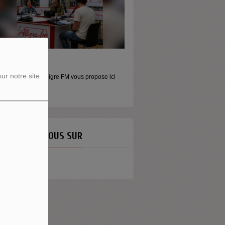
ORS LES MURS
MONEY - LE MOMENT
ur notre site
icros baladeurs Aligre FM vous propose ici
Raconter l’argent autrement Money
'écouter des...
émission...
ETROUVEZ-NOUS SUR