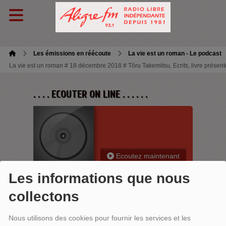
Les émissions en réécoute
La vie est un roman - Le podcast
La vie est un roman # 18 décembre 2018 # Tōru Takemitsu, Ecrits, livre présen
. . . . ECOUTER ON LINE . . . . . .
Ecoutez maintenant
Les informations que nous
collectons
LA VIE EST UN ROMAN # 18
Nous utilisons des cookies pour fournir les services et les