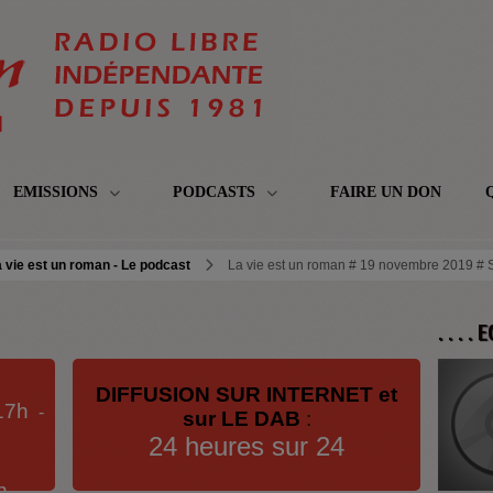
EMISSIONS
PODCASTS
FAIRE UN DON
 vie est un roman - Le podcast
La vie est un roman # 19 novembre 2019 # S
. . . .
DIFFUSION SUR INTERNET et
17h
-
sur LE DAB
:
24 heures sur 24
h