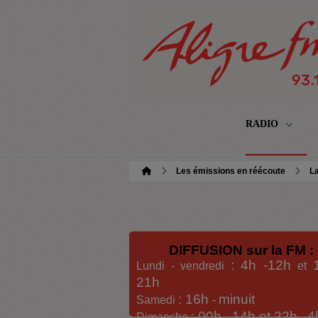
RADIO
Les émissions en réécoute
La
DIFFUSION sur la FM :
: 4h -12h
Lundi - vendredi
et
21h
: 16h
minuit
Samedi
-
: 00h -
14h et 22h
4
Dimanche
-