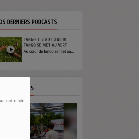
OS DERNIERS PODCASTS
TANGO 31 / AU CŒUR DU
TANGO SE MET AU VERT
Au cœur du tango se met au...
OS ÉMISSIONS
ur notre site