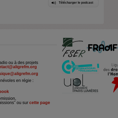
Télécharger le podcast
adio ou à des projets
ntact@aligrefm.org
ique@aligrefm.org
névoles en régie :
book
émission,
missions" ou sur
cette page