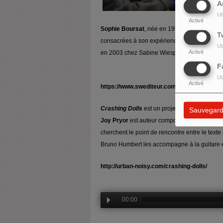
A
Ut
Activé
Sophie Boursat
,
née en 1959 à Paris,
artist
T
consacrées à son expérience de voyante au t
Ut
Activé
en 2003 chez Sabine Wiespeser
F
Ut
Activé
https://www.swediteur.com/auteur.php?id=
Crashing Dolls
est un projet en perpétuel m
Sauvegard
Joy Pryor
est auteur compositeur interprète 
cherchent le point de rencontre entre le texte
Bruno Humbert les accompagne à la guitare e
http://urban-noisy.com/crashing-dolls/
00:00