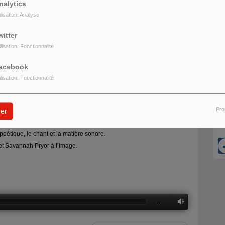
nalytics
ilisation: Analyse
e plasticienne, photographe et écrivain
, nous lit ses proses inédites
witter
éléphone sur une plateforme audiotel. Elle a publié
L'eau et l'huile
H
ilisation: Fonctionnalité
M
d
acebook
ilisation: Fonctionnalité
21
ouvement.
Pro
er
R
et
Sara Bourre
joue dans divers projets théâtraux. Ensemble elles
 poétique, le chant et la matière sonore.
t Savannah Pryor à l’image.
…