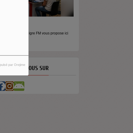
ORS LES MURS
icros baladeurs Aligre FM vous propose ici
'écouter des...
pulsé par Orejime
ETROUVEZ-NOUS SUR