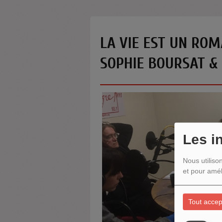
LA VIE EST UN RO
SOPHIE BOURSAT & 
Les i
Nous utiliso
et pour amél
Tout accep