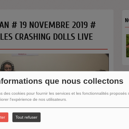
N
MAN # 19 NOVEMBRE 2019 #
LES CRASHING DOLLS LIVE
nformations que nous collectons
N
ns des cookies pour fournir les services et les fonctionnalités proposés s
iorer l'expérience de nos utilisateurs.
ter
Tout refuser