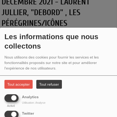
DÉCEMBRE 2021 - LAURENT
JULLIER, "DEBORD" , LES
PÉRÉGRINES/ICÔNES
Les informations que nous
collectons
Nous utilisons des cookies pour fournir les services et les
fonctionnalités proposés sur notre site et pour améliorer
l'expérience de nos utilisateurs.
Tout accepter
Tout refuser
Analytics
Laurent Jullier
, auteur de
Debord
, Icônes,
Les Pérégrines
.
Utilisation: Analyse
Activé
Guy Debord est connu comme le théoricien du spectacle.
Twitter