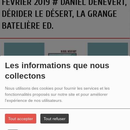
FÉVRIER 2019 # DANIEL DENEVERT,
DÉRIDER LE DÉSERT, LA GRANGE
BATELIÈRE ED.
Les informations que nous
collectons
Nous utilisons des cookies pour fournir les services et les
fonctionnalités proposés sur notre site et pour améliorer
l'expérience de nos utilisateurs.
DANIEL DENEVERT, DÉRIDER LE DÉSERT, LA GRANGE
BATELIÈRE ED.
Tout accepter
Tout refuser
«
Observer son époque, l’analyser, comprendre ce qui se trame dans l’envers