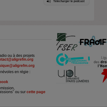
Télécharger le podcast
adio ou à des projets
ntact@aligrefm.org
ique@aligrefm.org
névoles en régie :
book
émission,
missions" ou sur
cette page