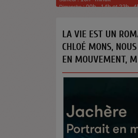
: 00h -
14h et 22h
4
Dimanche
-
LA VIE EST UN ROM
CHLOÉ MONS, NOUS
EN MOUVEMENT, MÉ