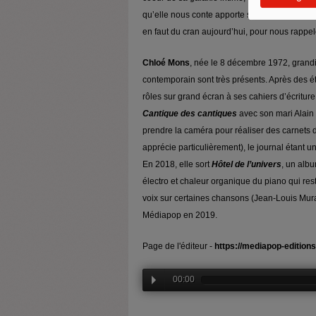
qu’elle nous conte apporte sa matière à la pie
en faut du cran aujourd’hui, pour nous rappel
Chloé Mons
, née le 8 décembre 1972, grandit 
contemporain sont très présents. Après des ét
rôles sur grand écran à ses cahiers d’écriture
Cantique des cantiques
avec son mari Alain
prendre la caméra pour réaliser des carnets
apprécie particulièrement), le journal étant 
En 2018, elle sort
Hôtel de l’univers
, un albu
électro et chaleur organique du piano qui rest
voix sur certaines chansons (Jean-Louis Mu
Médiapop en 2019.
Page de l'éditeur -
https://mediapop-editions
00:00