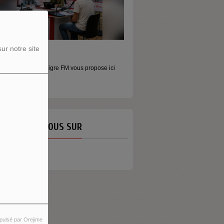
ur notre site
ORS LES MURS
MONEY - LE MOMENT
icros baladeurs Aligre FM vous propose ici
Raconter l’argent autrement Money
'écouter des...
émission...
ETROUVEZ-NOUS SUR
pulsé par Orejime