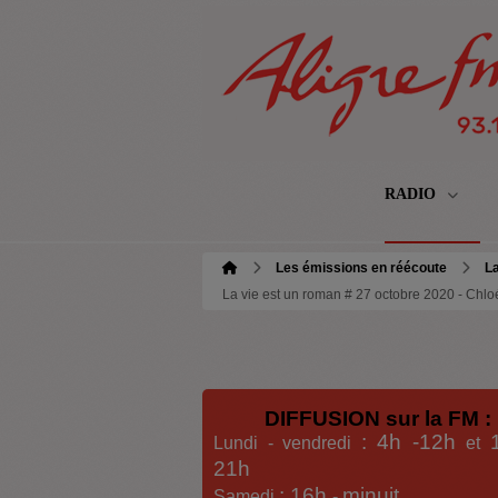
RADIO
Les émissions en réécoute
La
La vie est un roman # 27 octobre 2020 - Chl
DIFFUSION sur la FM :
: 4h -12h
Lundi - vendredi
et
21h
: 16h
minuit
Samedi
-