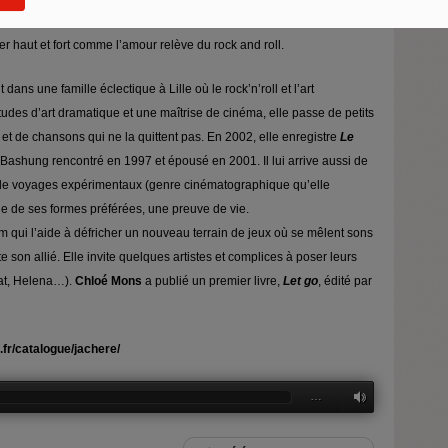
rre angulaire qu’est la grande question : qu’est-ce que l’amour ? Il
er haut et fort comme l’amour relève du rock and roll.
dans une famille éclectique à Lille où le rock’n’roll et l’art
udes d’art dramatique et une maîtrise de cinéma, elle passe de petits
 et de chansons qui ne la quittent pas. En 2002, elle enregistre
Le
 Bashung rencontré en 1997 et épousé en 2001. Il lui arrive aussi de
 de voyages expérimentaux (genre cinématographique qu’elle
une de ses formes préférées, une preuve de vie.
m qui l’aide à défricher un nouveau terrain de jeux où se mêlent sons
e son allié. Elle invite quelques artistes et complices à poser leurs
rat, Helena…).
Chloé Mons
a publié un premier livre,
Let go
,
édité par
.fr/catalogue/jachere/
…