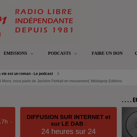
EMISSIONS
PODCASTS
FAIRE UN DON
 vie est un roman - Le podcast
oé Mons, nous parle de Jachère Portrait en mouvement, Médiapop Editions
. . . .
DIFFUSION SUR INTERNET et
17h
-
sur LE DAB
:
24 heures sur 24