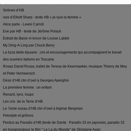
raconte » - les villes invisibles d’Italo Calvino
Sirènes d’HB
voix d’Elliott Sharp - texte HB « je suis la femme »
Alice parle - Lewis Carroll
Eve par HB - texte de Jérôme Polack
Extrait de
Baise m’encor
de Louise Labbé
My Ding-A-Ling par Chuck Berry
La lizza delle Apuane : cris et encouragements qui accompagnent le travail
des ouvriers italiens en Toscane
Rosas Danst Rosas, ballet de Teresa de Keermaeker, musique Thierry de Mey
et Peter Vermeersch
Désir d’HB clin d’oeil à Georges Aperghis
La première femme : un enfant
Renard, lynx, loups
Les cris de la Terre d’HB
Le 7eme sceau d’HB clin d’oeil à Ingmar Bergman
Pelodyte et grillons
Perdus au Paradis d’HB (texte de Dante : Paradis 33 en japonais, paradis 32
en hongrois)pour le film " Le La du Monde" de Ghislaine Avan