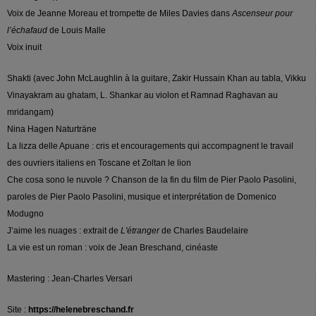
Voix de Jeanne Moreau et trompette de Miles Davies dans
Ascenseur pour
l’échafaud
de Louis Malle
Voix inuit
Shakti (avec John McLaughlin à la guitare, Zakir Hussain Khan au tabla, Vikku
Vinayakram au ghatam, L. Shankar au violon et Ramnad Raghavan au
mridangam)
Nina Hagen Naturträne
La lizza delle Apuane : cris et encouragements qui accompagnent le travail
des ouvriers italiens en Toscane et Zoltan le lion
Che cosa sono le nuvole ? Chanson de la fin du film de Pier Paolo Pasolini,
paroles de Pier Paolo Pasolini, musique et interprétation de Domenico
Modugno
J’aime les nuages : extrait de
L'étranger
de Charles Baudelaire
La vie est un roman : voix de Jean Breschand, cinéaste
Mastering : Jean-Charles Versari
Site :
https://helenebreschand.fr