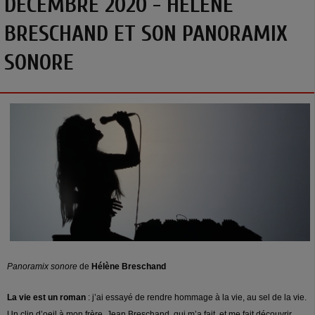
DÉCEMBRE 2020 - HÉLÈNE
BRESCHAND ET SON PANORAMIX
SONORE
Panoramix sonore
de
Hélène Breschand
La vie est un roman
: j’ai essayé de rendre hommage à la vie, au sel de la vie.
Un clin d’oeil à mon frère, Jean Breschand, qui m’a fait, et me fait découvrir