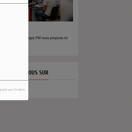
ORS LES MURS
icros baladeurs Aligre FM vous propose ici
'écouter des...
ETROUVEZ-NOUS SUR
pulsé par Orejime