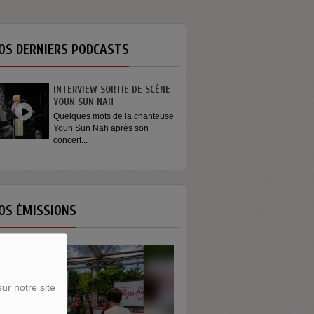
OS DERNIERS PODCASTS
INTERVIEW SORTIE DE SCÈNE
YOUN SUN NAH
Quelques mots de la chanteuse
Youn Sun Nah après son
concert...
OS ÉMISSIONS
ur notre site