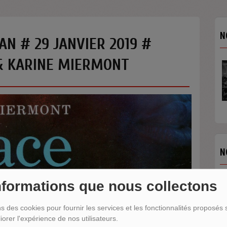
N
AN # 29 JANVIER 2019 #
& KARINE MIERMONT
N
nformations que nous collectons
ns des cookies pour fournir les services et les fonctionnalités proposés s
iorer l'expérience de nos utilisateurs.