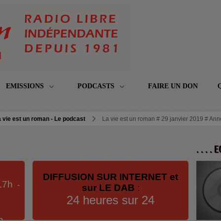
EMISSIONS
PODCASTS
FAIRE UN DON
 vie est un roman - Le podcast
La vie est un roman # 29 janvier 2019 # Ann
. . . .
DIFFUSION SUR INTERNET et
17h
-
sur LE DAB
:
24 heures sur 24
h