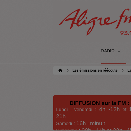
RADIO
Les émissions en réécoute
La
DIFFUSION sur la FM :
: 4h -12h
Lundi - vendredi
et
21h
: 16h
minuit
Samedi
-
: 00h -
14h et 22h
4
Dimanche
-