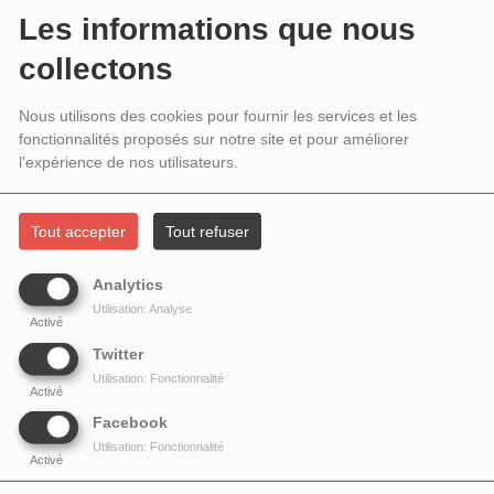
2017 # ALEXANDRE DEVAUX NOUS
Les informations que nous
PARLE BAZOOKA & DE ROLAND
collectons
TOPOR.
Nous utilisons des cookies pour fournir les services et les
fonctionnalités proposés sur notre site et pour améliorer
l'expérience de nos utilisateurs.
Tout accepter
Tout refuser
Analytics
Utilisation: Analyse
Activé
Twitter
Utilisation: Fonctionnalité
Activé
Créateur inlassable,
Roland Topor
(1938-1997) mit son crayon au service d’un
Facebook
imaginaire débridé : dessins d’humour, illustrations pour la presse et l’édition,
Utilisation: Fonctionnalité
Activé
affiches, films d’animation, émissions de télévision, décors et costumes de