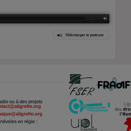
…
Télécharger le podcast
adio ou à des projets
ntact@aligrefm.org
ique@aligrefm.org
névoles en régie :