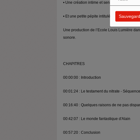
• Une création intime et sensible de Claire-Se
Sauvegard
• Et une petite pépite intitulée ‘Le monde f
Une production de l’Ecole Louis Lumière dan
sonore.
CHAPITRES
00:00:00 : Introduction
00:01:24 : Le testament du nitrate - Séquence
00:16:40 : Quelques raisons de ne pas dispar
00:42:07 : Le monde fantastique d'Alain
00:57:20 : Conclusion