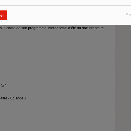
lma Aïtout intitulée ‘Quelques raisons de ne pas disparaitre’
Pro
er
antastique d’Alain’, de Sushant Pandey et Changwhan Song.
s le cadre de son programme International d’été du documentaire
 5/7
aitre - Episode 1