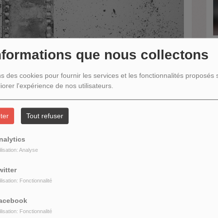
nformations que nous collectons
H
M
d
ns des cookies pour fournir les services et les fonctionnalités proposés s
iorer l'expérience de nos utilisateurs.
ter
Tout refuser
R
nalytics
ions sonores originales :
ilisation: Analyse
utour du 'Napoléon' d’Abel Gance avec le ‘Le testament du nitrate’ -
witter
ilisation: Fonctionnalité
acebook
trate
ilisation: Fonctionnalité