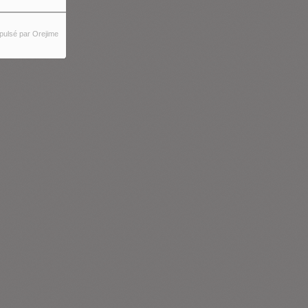
pulsé par Orejime