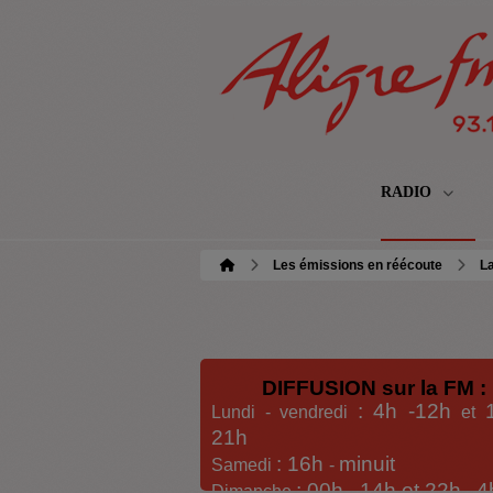
RADIO
Les émissions en réécoute
La
DIFFUSION sur la FM :
: 4h -12h
Lundi - vendredi
et
21h
: 16h
minuit
Samedi
-
: 00h -
14h et 22h
4
Dimanche
-