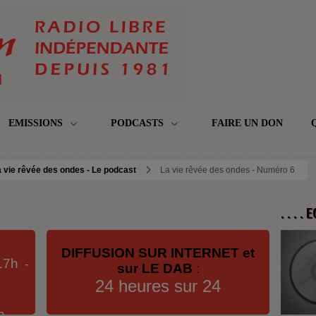
EMISSIONS
PODCASTS
FAIRE UN DON
 vie rêvée des ondes - Le podcast
La vie rêvée des ondes - Numéro 6
. . . .
DIFFUSION SUR INTERNET et
17h
-
sur LE DAB
:
24 heures sur 24
h