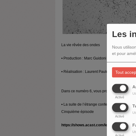
Les i
La vie rêvée des ondes
Nous utiliso
et pour amél
• Production : Marc Guidoni
• Réalisation : Laurent Paulré
Tout accep
A
Dans ce numéro 6, vous proposons trois créat
Ut
Activé
• La suite de l’étrange confession cinéphile a
T
Cinquième épisode
Ut
Activé
F
https://shows.acast.com/le-testament-du-ni
Ut
Activé