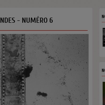
N
ONDES - NUMÉRO 6
N