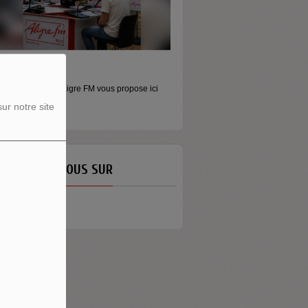
ORS LES MURS
MONEY - LE MOMENT
icros baladeurs Aligre FM vous propose ici
Raconter l’argent autrement Money
'écouter des...
émission...
ur notre site
ETROUVEZ-NOUS SUR