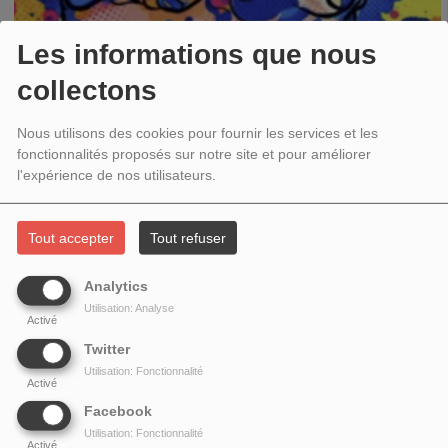
Les informations que nous
collectons
Nous utilisons des cookies pour fournir les services et les
fonctionnalités proposés sur notre site et pour améliorer
l'expérience de nos utilisateurs.
Tout accepter
Tout refuser
Analytics
Utilisation: Analyse
Activé
Twitter
Utilisation: Fonctionnalité
Activé
QUAND LES PLASTIQUES ATTAQUENT !
Facebook
Utilisation: Fonctionnalité
LES ARÈNES DE L'ÉCOLOGIE #60 - ÉMISSION DU 13 MAI
Activé