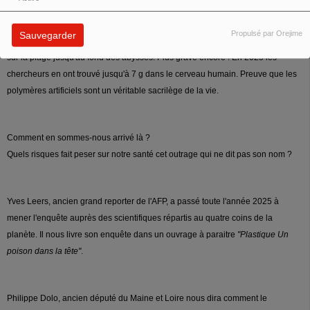
2026
Propulsé par Orejime
Sauvegarder
On les pensait inoffensifs, ils envahissent toute la planète. On les ramassent
sur la plage jusqu'au fond des abysses. Plus grave encore ! En 2025 les
chercheurs en ont trouvé jusqu'à 7 g dans le cerveau humain. Preuve que les
polymères artificiels sont un véritable sacrilège de la vie.
Comment en sommes-nous arrivé là ?
Quels risques fait peser sur notre santé cet outrage qui ne dit pas son nom ?
Yves Leers, ancien grand reporter de l'AFP, a passé toute l'année 2025 à
mener l'enquête auprès des scientifiques répartis au quatre coins de la
planète. Il nous livre son enquête dans un ouvrage à paraitre
"Plastique Un
poison dans la tête"
.
Philippe Dolo, ancien député du Maine et Loire nous dira comment le