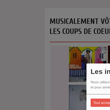
MUSICALEMENT VÔTR
LES COUPS DE COEU
Les i
Nous utiliso
et pour amél
Tout accep