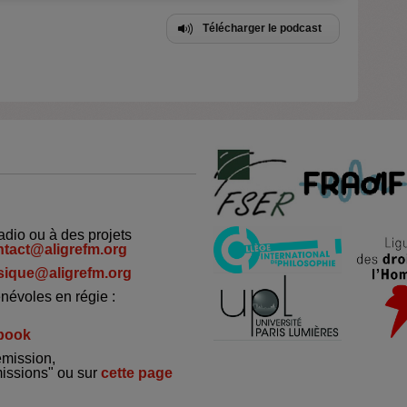
Télécharger le podcast
adio ou à des projets
ntact@aligrefm.org
ique@aligrefm.org
névoles en régie :
book
émission,
missions" ou sur
cette page