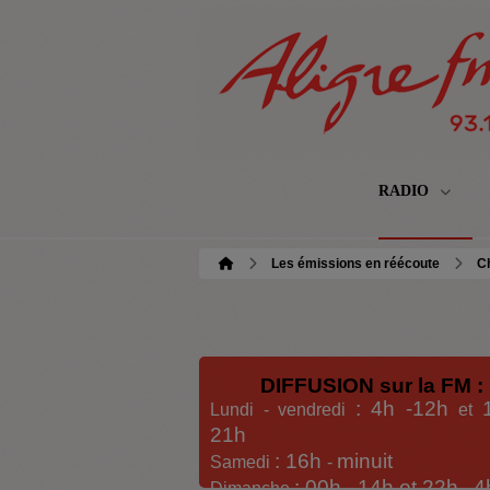
RADIO
Les émissions en réécoute
C
DIFFUSION sur la FM :
: 4h -12h
Lundi - vendredi
et
21h
: 16h
minuit
Samedi
-
: 00h -
14h et 22h
4
Dimanche
-