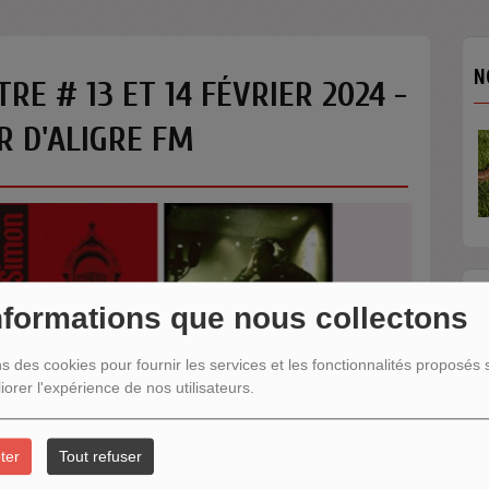
N
E # 13 ET 14 FÉVRIER 2024 -
R D'ALIGRE FM
N
nformations que nous collectons
ns des cookies pour fournir les services et les fonctionnalités proposés s
iorer l'expérience de nos utilisateurs.
ter
Tout refuser