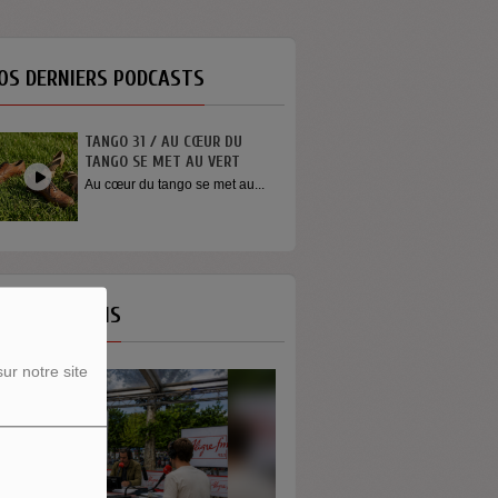
OS DERNIERS PODCASTS
TANGO 31 / AU CŒUR DU
TANGO SE MET AU VERT
Au cœur du tango se met au...
OS ÉMISSIONS
ur notre site