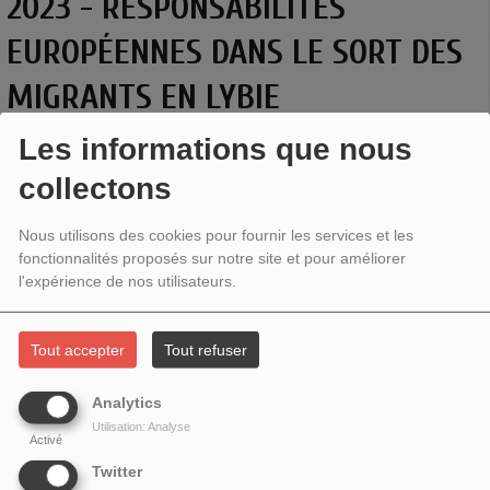
2023 - RESPONSABILITÉS
EUROPÉENNES DANS LE SORT DES
MIGRANTS EN LYBIE
Les informations que nous
collectons
Nous utilisons des cookies pour fournir les services et les
fonctionnalités proposés sur notre site et pour améliorer
l'expérience de nos utilisateurs.
Tout accepter
Tout refuser
Analytics
Utilisation: Analyse
RESPONSABILITÉS EUROPÉENNES DANS LE SORT DES
Activé
MIGRANTS EN LYBIE
Twitter