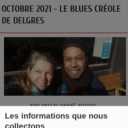
OCTOBRE 2021 - LE BLUES CRÉOLE
DE DELGRES
AVEC PASCAL DANAË, AUTEUR-
COMPOSITEUR, CHANTEUR ET GUITARISTE DU GROUPE
Les informations que nous
DELGRE
S
collectons