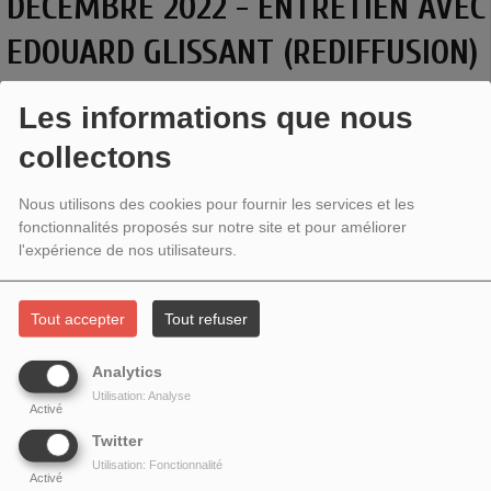
DÉCEMBRE 2022 - ENTRETIEN AVEC
EDOUARD GLISSANT (REDIFFUSION)
Les informations que nous
collectons
Nous utilisons des cookies pour fournir les services et les
fonctionnalités proposés sur notre site et pour améliorer
l'expérience de nos utilisateurs.
Tout accepter
Tout refuser
Analytics
Poète visionnaire, écrivain et essayiste,
distinguished
Utilisation: Analyse
Activé
professor
à la City University of NY,
Edouard Glissant
est
Twitter
l'auteur d'une œuvre foisonnante étudiée dans le monde
Utilisation: Fonctionnalité
entier. Penseur du Tout-monde, cette nouvelle appréhension
Activé