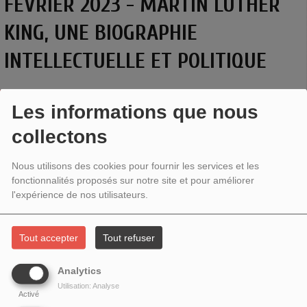
FÉVRIER 2023 - MARTIN LUTHER
KING, UNE BIOGRAPHIE
INTELLECTUELLE ET POLITIQUE
Les informations que nous
collectons
Nous utilisons des cookies pour fournir les services et les
fonctionnalités proposés sur notre site et pour améliorer
l'expérience de nos utilisateurs.
Tout accepter
Tout refuser
Analytics
MARTIN LUTHER KING, UNE BIOGRAPHIE
Utilisation: Analyse
INTELLECTUELLE ET POLITIQUE
Activé