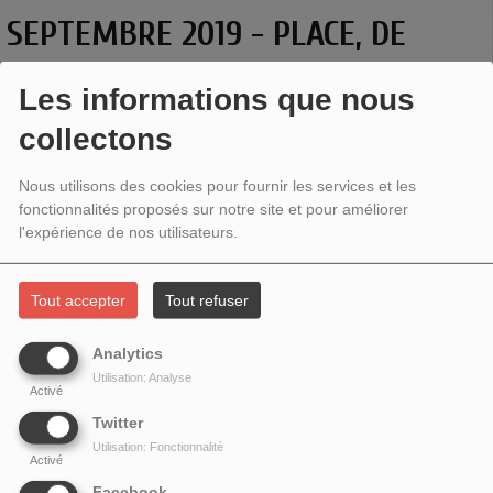
SEPTEMBRE 2019 - PLACE, DE
TAMARA AL SAADI
Les informations que nous
collectons
Nous utilisons des cookies pour fournir les services et les
fonctionnalités proposés sur notre site et pour améliorer
l'expérience de nos utilisateurs.
Tout accepter
Tout refuser
Analytics
Utilisation: Analyse
Activé
Auteure et metteuse en scène,
Tamara Al Saadi
évoque sa pièce
Place
,
Twitter
présentée cet été au festival d'Avignon.
Utilisation: Fonctionnalité
Née à Bagdad, arrivée à l'âge de 4 ans en France, la jeune dramaturge
Activé
explore, à partir de son vécu personnel, la déchirure identitaire vécue par les
Facebook