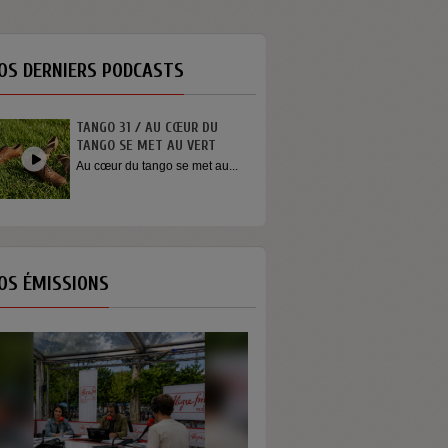
OS DERNIERS PODCASTS
TANGO 31 / AU CŒUR DU
INTERVIEW SORTI
TANGO SE MET AU VERT
YOUN SUN NAH
Au cœur du tango se met au...
Quelques mots de 
Youn Sun Nah apr
concert...
OS ÉMISSIONS