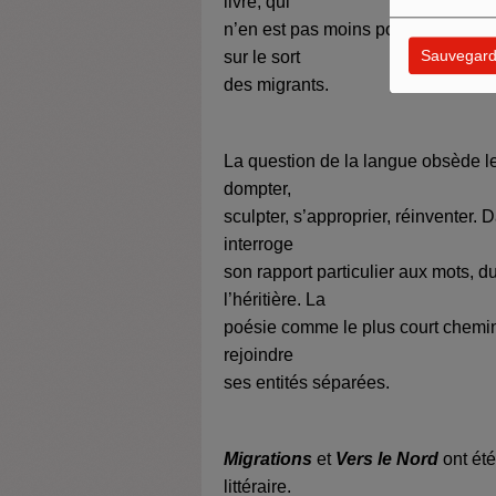
livre, qui
n’en est pas moins politique. Dan
Sauvegard
sur le sort
des migrants.
La question de la langue obsède les
dompter,
sculpter, s’approprier, réinventer.
interroge
son rapport particulier aux mots, du
l’héritière. La
poésie comme le plus court chemin p
rejoindre
ses entités séparées.
Migrations
et
Vers le Nord
ont ét
littéraire.