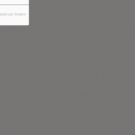
pulsé par Orejime