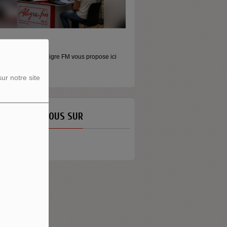
ORS LES MURS
MONEY - LE MOMENT
icros baladeurs Aligre FM vous propose ici
Raconter l’argent autrement Money
'écouter des...
émission...
ur notre site
ETROUVEZ-NOUS SUR