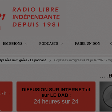
EMISSIONS
PODCASTS
FAIRE UN DON
dyssées immigrées - Le podcast
Odyssées immigrées # 21 juillet 2023 - Mig
. . . .
DIFFUSION SUR INTERNET et
17h
-
sur LE DAB
:
24 heures sur 24
h