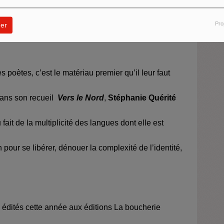
s sa dimension écologique comme dans sa réflexion
Pro
er
 poètes, c’est le matériau premier qu’il leur faut
 Dans son recueil
Vers le Nord
,
Stéphanie Quérité
 fait de la multiplicité des langues dont elle est
our se libérer, dénouer la complexité de l’identité,
é édités cette année aux éditions La boucherie