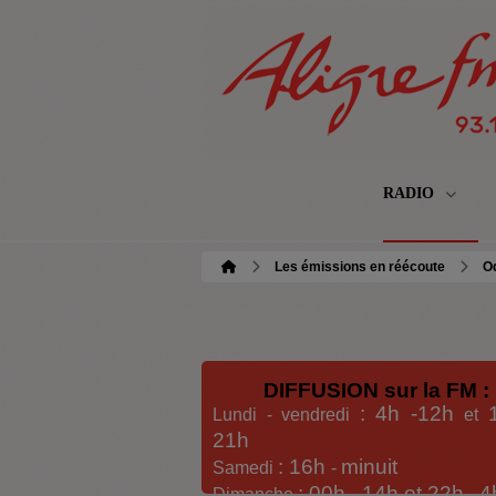
RADIO
Les émissions en réécoute
O
DIFFUSION sur la FM :
: 4h -12h
Lundi - vendredi
et
21h
: 16h
minuit
Samedi
-
: 00h -
14h et 22h
4
Dimanche
-