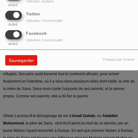
Utilisation: Analyse
Activé
Twitter
Utilisation: Fonctionnalité
Activé
Facebook
Sana Mohammed
est auxiliaire de vie en Ehpad à Tremblay-en-France, dans
Utilisation: Fonctionnalité
Activé
le 93, et réfugiée syrienne depuis 2012. Passée d'abord par le Liban, elle est
venue avec toute sa famille rejoindre sa soeur qui vit en France. Fille d'une
Palestinienne et d'un Malien, tous deux ayant connu la Nakba en Palestine en
Propulsé par Orejime
Sauvegarder
1948, ils ont dû fuir le pays et se sont rencontrés à Damas, où ils étaient
réfugiés. Son père avait traversé tout le continent africain, pour arriver
finalement en Palestine, où il a vécu dans plusieurs villes dont Haïfa, la ville de
la mère de Sana. Sana nous conte l'odyssée de ses parents, et la sienne
propre. Comme ses parents, elle a dû fuir la guerre.
Olivier Lacoma lit le témoignage de vie d'
Amali Guindo
, ou
Abdallah
Mohammed
, le père de Sana : récit écrit après la mort de ce dernier, par un
jeune Malien l'ayant rencontré à Damas. En tant que premier Malien à Damas,