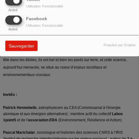
Utilisation: Fonctionnalité
Activé
Facebook
Utilisation: Fonctionnalité
Activé
On pourrait penser que l’astronomie, en nous faisant lever les yeux vers les
Propulsé par Orejime
Sauvegarder
étoiles, détourne notre regard de notre planète. Or, si les astronomes ont la
tête dans les étoiles, ils ont bel et bien les pieds sur terre, et cette science,
aujourd’hui menacée, se situe au coeur d’enjeux sociétaux et
environnementaux cruciaux.
Invités :
Patrick Hennebelle
, astrophysicien au CEA (Commissariat à l'énergie
atomique et aux énergies alternatives) ; membre actif du collectif
Labos
1point5
et de l'
association ERA
(Environnement, Résilience et Action).
Pascal Marichalar
, sociologue et historien des sciences CNRS à l’IRIS
(Institut de recherche interdisciplinaire sur les enjeux sociaux) ; auteur de “
La