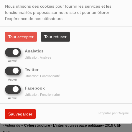
FÉVRIER 20 - CYBERSTRUCTURE -
Nous utilisons des cookies pour fournir les services et les
L’INTERNET UN ESPACE POLITIQUE
fonctionnalités proposés sur notre site et pour améliorer
l'expérience de nos utilisateurs.
Tout accepter
Tout refuser
Analytics
Utilisation: Analyse
Activé
Twitter
Utilisation: Fonctionnalité
Activé
Facebook
Utilisation: Fonctionnalité
Activé
Emission en partenariat avec le
Centre Internet et société
.
Invité :
Stéphane Bortzmeyer
Propulsé par Orejime
Sauvegarder
- Auteur de «
Cyberstructure - L’internet un espace politique
» 2018 C&F