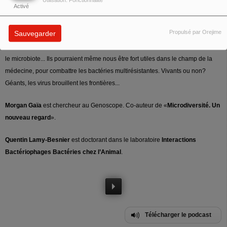
Activé
années maintenant, on n’en finit plus de (re)découvrir à quel point ils nous
sont indispensables. A quel point on s’est trompé, aussi. Plus divers qu’on ne
Propulsé par Orejime
Sauvegarder
le pensait, les virus sont souvent plus complexes également, jouant des rôles
multiples et majeurs, dans l’évolution des organismes, les cycles écologiques,
le microbiote... Ils pourraient même nous être fort utiles dans le champ de la
médecine, pour combattre les bactéries multirésistantes. Vivants ou non?
Géants, les virus brouillent les frontières...
Morgan Gaïa
est chercheur au Genoscope. Co-auteur de «
Microdiversité. Un
nouveau regard
».
Quentin Lamy-Besnier
est doctorant dans le laboratoire
Interactions
Bactériophages Bactéries chez l’Animal
.
Télécharger le podcast