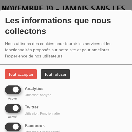
NOVEMBRE 19 - JAMAIS SANS LES
VIRUS
Les informations que nous
collectons
Nous utilisons des cookies pour fournir les services et les
fonctionnalités proposés sur notre site et pour améliorer
l'expérience de nos utilisateurs.
Tout accepter
Tout refuser
Analytics
Utilisation: Analyse
Activé
Twitter
Morgan Gaïa
et
Quentin Lamy-Besnier
Utilisation: Fonctionnalité
Activé
Les virus ont mauvaise presse. Méprisés, associés à la maladie, leur
Facebook
connotation est négative dans l'inconscient collectif. Pourtant, depuis quelques
Utilisation: Fonctionnalité