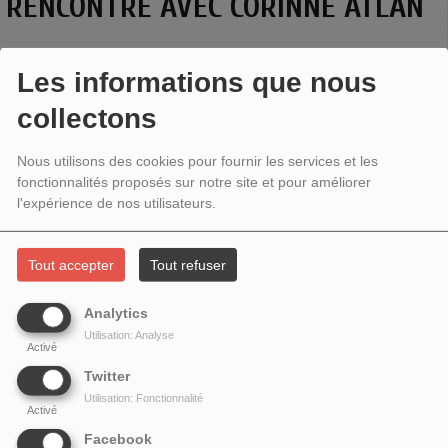
RENCONTRE AVEC CORINNE ATLAN
Les informations que nous
collectons
Nous utilisons des cookies pour fournir les services et les
fonctionnalités proposés sur notre site et pour améliorer
l'expérience de nos utilisateurs.
Tout accepter
Tout refuser
Analytics
Thème : Un lien entre occident et orient
Utilisation: Analyse
Rencontre avec
Corinne Atlan
pour la parution de son livre
Activé
Le pont flottant des rêves
aux éditions La Contre Allée,
Twitter
dans l'écrin d'une programmation musicale autour de la
Utilisation: Fonctionnalité
Activé
chanteuse Camilla Georges.
Facebook
Une émission enregistrée à Kyoto.