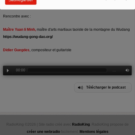
Rencontre avec :
Maître Yuan li Minh,
maître d'arts martiaux taoiste de la montagne du Wudang
https://wudang-gong-dao.org/
Didier Guegdes
, compositeur et guitariste
00:00
…
Télécharger le podcast
RadioKing ©2026 | Site radio créé avec
RadioKing
. RadioKing propose de
créer une webradio
facilement.
Mentions légales