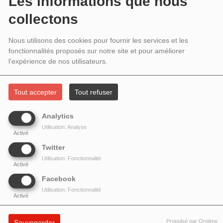
Les informations que nous
RENCONTRE AVEC MAÎTRE YUAN LI
collectons
MINH, UN MAÎTRE D'ARTS
MARTIAUX TAOISTE DE LA
Nous utilisons des cookies pour fournir les services et les
fonctionnalités proposés sur notre site et pour améliorer
MONTAGNE DU WUDANG ET DIDIER
l'expérience de nos utilisateurs.
GUEGDES, COMPOSITEUR ET
Tout accepter
Tout refuser
GUITARISTE
Analytics
Utilisation: Analyse
Activé
Twitter
Utilisation: Fonctionnalité
Activé
Facebook
Utilisation: Fonctionnalité
Activé
Propulsé par Orejime
Sauvegarder