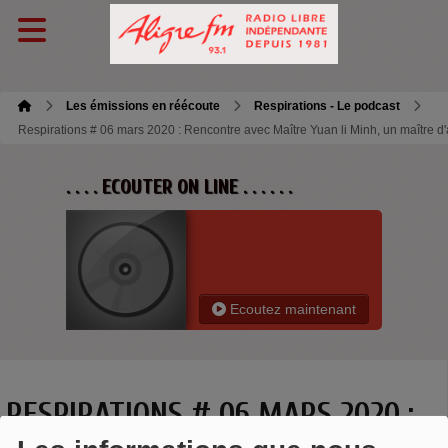
Les émissions en réécoute
Respirations - Le podcast
Respirations # 06 mars 2020 : Rencontre avec Maître Yuan li Minh, un maître d
. . . . ECOUTER ON LINE . . . . . .
Ecoutez maintenant
RESPIRATIONS # 06 MARS 2020 :