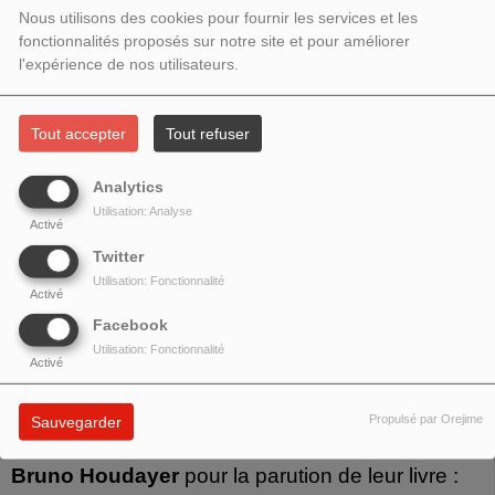
RENCONTRE AVEC MARIE-
Nous utilisons des cookies pour fournir les services et les
DOMINIQUE BLEULER
fonctionnalités proposés sur notre site et pour améliorer
l'expérience de nos utilisateurs.
Tout accepter
Tout refuser
Analytics
Utilisation: Analyse
Activé
Twitter
Utilisation: Fonctionnalité
Activé
Facebook
Utilisation: Fonctionnalité
Activé
Thème : Mudras et Souffle
Propulsé par Orejime
Sauvegarder
Rencontre avec
Marie-Dominique Bleuler
et
Bruno Houdayer
pour la parution de leur livre :