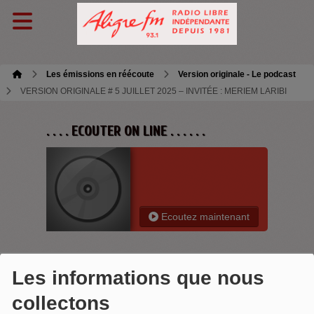
Les émissions en réécoute
Version originale - Le podcast
VERSION ORIGINALE # 5 JUILLET 2025 – INVITÉE : MERIEM LARIBI
. . . . ECOUTER ON LINE . . . . . .
Ecoutez maintenant
Les informations que nous
VERSION ORIGINALE # 5 JUILLET
collectons