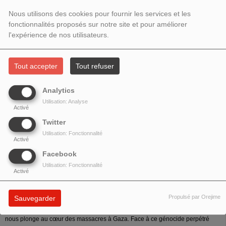
2025 – INVITÉE : MERIEM LARIBI
Nous utilisons des cookies pour fournir les services et les
fonctionnalités proposés sur notre site et pour améliorer
l'expérience de nos utilisateurs.
Tout accepter
Tout refuser
Analytics
Utilisation: Analyse
Activé
Twitter
Utilisation: Fonctionnalité
Activé
Facebook
Utilisation: Fonctionnalité
Activé
Meriem LARIBI.
Ci-gît l'humanité. Gaza, le génocide et les médias.
Editions
Propulsé par Orejime
Sauvegarder
Critiques. S'appuyant sur le journal d'une année de guerre, Meriem LARIBI
nous plonge au cœur des massacres à Gaza. Face à ce génocide perpétré