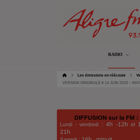
RADIO
Les émissions en réécoute
Ve
VERSION ORIGINALE # 14 JUIN 2025 – I
DIFFUSION sur la FM :
: 4h -12h
Lundi - vendredi
et
21h
: 16h
minuit
Samedi
-