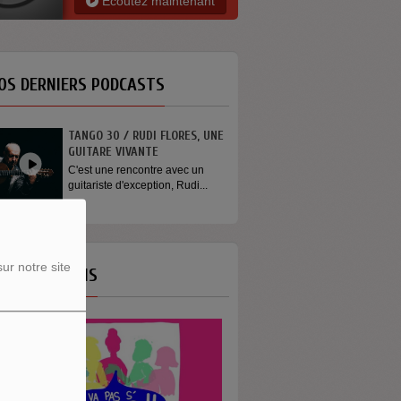
Ecoutez maintenant
OS DERNIERS PODCASTS
TANGO 30 / RUDI FLORES, UNE
GUITARE VIVANTE
C'est une rencontre avec un
guitariste d'exception, Rudi...
ur notre site
OS ÉMISSIONS