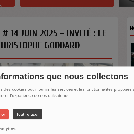
h
N
# 14 JUIN 2025 – INVITÉ : LE
CHRISTOPHE GODDARD
nformations que nous collectons
ns des cookies pour fournir les services et les fonctionnalités proposés s
N
iorer l'expérience de nos utilisateurs.
ter
Tout refuser
nalytics