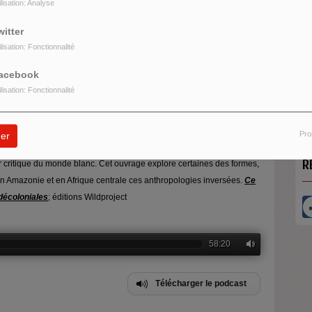
ilisation: Analyse
witter
ilisation: Fonctionnalité
acebook
O
ilisation: Fonctionnalité
U
Pro
er
montre que les sociétés confrontées à la violence coloniale ont,
R
r critique du monde blanc. Cet ouvrage explore certaines des formes,
n Amazonie et en Afrique centrale ces anthropologies inversées.
Ce
décoloniales
; éditions Wildproject
58:20
Télécharger le podcast