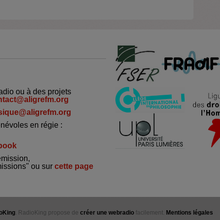
adio ou à des projets
ntact@aligrefm.org
ique@aligrefm.org
névoles en régie :
book
émission,
missions" ou sur
cette page
oKing
. RadioKing propose de
créer une webradio
facilement.
Mentions légales