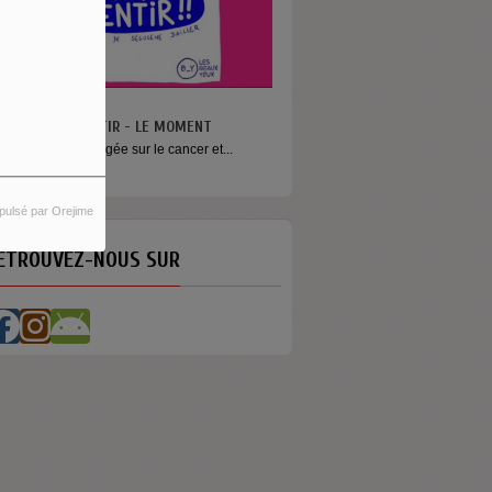
N VA PAS S’MENTIR - LE MOMENT
ne émission engagée sur le cancer et...
pulsé par Orejime
ETROUVEZ-NOUS SUR