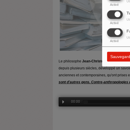
Ut
Activé
T
Ut
Activé
F
Ut
Activé
Sauvegard
Le philosophe
Jean-Christophe GODDARD
depuis plusieurs siècles, développé un savoi
anciennes et contemporaines, qu'ont prises e
sont d'autres gens. Contre-anthropologies 
00:00