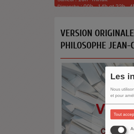
: 00h -
14h et 22h
4
Dimanche
-
VERSION ORIGINALE 
PHILOSOPHE JEAN-
Les i
Nous utiliso
et pour amél
Tout accep
A