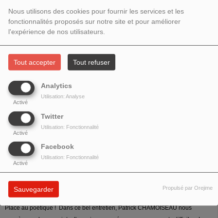
2025 – INVITÉ : PATRICK
Nous utilisons des cookies pour fournir les services et les
CHAMOISEAU
fonctionnalités proposés sur notre site et pour améliorer
l'expérience de nos utilisateurs.
Tout accepter
Tout refuser
Analytics
Utilisation: Analyse
Activé
Twitter
Utilisation: Fonctionnalité
Activé
Facebook
Utilisation: Fonctionnalité
Activé
Propulsé par Orejime
Sauvegarder
Place au poétique ! Dans ce bel entretien, Patrick CHAMOISEAU nous