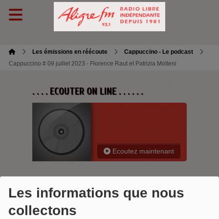
Les émissions en réécoute
Cappuccino - Le podcast
Cappuccino # 09 juillet 2023 - Florence Raut et Patrizia Molteni
. . . . ECOUTER ON LINE . . . . . .
Ecoutez maintenant
Les informations que nous
CAPPUCCINO # 09 JUILLET 2023 -
collectons