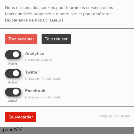
FLORENCE RAUT ET PATRIZIA
Nous utilisons des cookies pour fournir les services et les
MOLTENI
fonctionnalités proposés sur notre site et pour améliorer
l'expérience de nos utilisateurs.
Tout accepter
Tout refuser
Analytics
Utilisation: Analyse
Activé
Twitter
Utilisation: Fonctionnalité
Activé
Facebook
Utilisation: Fonctionnalité
Activé
Florence Raut
de
La Liberia
et
Patrizia Molten
i
de
LaTour
Propulsé par Orejime
Sauvegarder
de babel
et de
Focus in
présentent leurs choix de lectures
pour l'été.