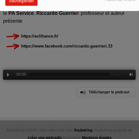
Sauvegarder
Lascialfari
présentent les services proposés par les
ACLI
et
le
PA Service
.
Riccardo Guerrier
i
professeur et auteur
présente
https://aclifrance.fr/
https://www.facebook.com/riccardo.guerrieri.33
00:00
…
Télécharger le podcast
RadioKing ©2026 | Site radio créé avec
RadioKing
. RadioKing propose de
créer une webradio
facilement.
Mentions légales