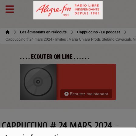
Les émissions en réécoute
Cappuccino - Le podcast
Cappuccino # 24 mars 2024 - Invités : Maria Chiara Prodi, Stefano Cavaciuti, Ma
. . . . ECOUTER ON LINE . . . . . .
Ecoutez maintenant
CAPPUCCINO # 24 MARS 2024 -