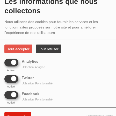
INVITÉS : MARIA CHIARA PRODI,
Les informations que nous
collectons
STEFANO CAVACIUTI, MATTEO
LASCIALFARI ET RICCARDO
Nous utilisons des cookies pour fournir les services et les
fonctionnalités proposés sur notre site et pour améliorer
GUERRERI
l'expérience de nos utilisateurs.
Tout accepter
Tout refuser
Analytics
Utilisation: Analyse
Activé
Twitter
Utilisation: Fonctionnalité
Activé
Facebook
Utilisation: Fonctionnalité
Activé
Maria Chiara Prodi
,
Stefano Cavaciuti
et
Matteo
Propulsé par Orejime